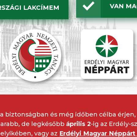
VAN MA
SZÁGI LAKCÍMEM
ta biztonságban és még időben célba érjen
marabb, de legkésőbb
április 2
-ig az Erdély-
elyikében, vagy az
Erdélyi Magyar Néppár