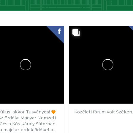
július, akkor Tusványos!
Közéleti fórum volt Széken
z Erdélyi Magyar Nemzeti
ács a Kós Károly Sátorban
ja majd az érdeklődőket a...