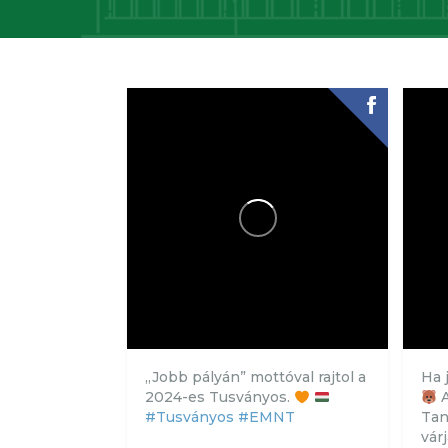
„Jobb pályán” mottóval rajtol a
Ha 
2024-es Tusványos.
A
#Tusványos
#EMNT
Tan
vár