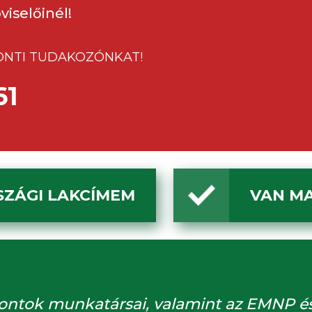
viselőinél!
ONTI TUDAKOZÓNKAT!
61
ZÁGI LAKCÍMEM
VAN M
tok munkatársai, valamint az EMNP és a