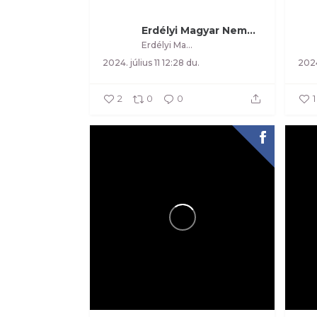
Erdélyi Magyar Nemzeti Tanács
Erdélyi Magyar Nemzeti Tanács
2024. július 11 12:28 du.
2024
2
0
0
1