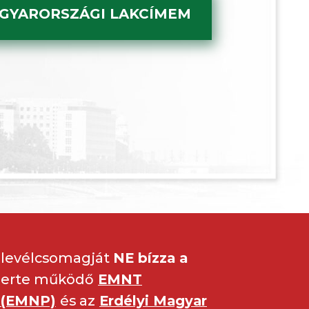
GYARORSZÁGI LAKCÍMEM
, levélcsomagját
NE bízza a
szerte működő
EMNT
t (EMNP)
és az
Erdélyi Magyar