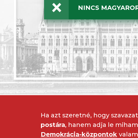
NINCS MAGYAROR
Ha azt szeretné, hogy szavaza
postára
, hanem adja le miha
Demokrácia-központok
valam