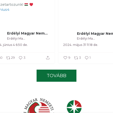
zetartozunk!
nius4
Erdélyi Magyar Nemzeti Tanács
Erdélyi Magyar Nemzeti Tanács
Erdélyi Magyar Nemzeti Tanács
. június 4 6:50 de.
2024. május 31 11:18 de.
50
29
3
9
3
1