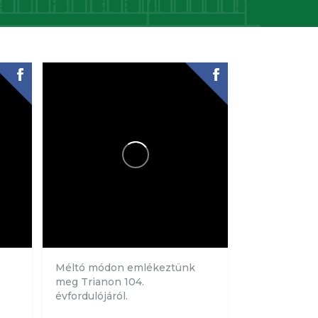
.
Méltó módon emlékeztünk
meg Trianon 104.
évfordulójáról.