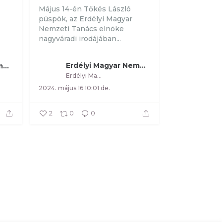
Május 14-én Tőkés László
püspök, az Erdélyi Magyar
Nemzeti Tanács elnöke
nagyváradi irodájában...
Erdélyi Magyar Nemzeti Tanács
Erdélyi Magyar Nemzeti Tanács
Erdélyi Magyar Nemzeti Tanács
2024. május 16 10:01 de.
2
0
0