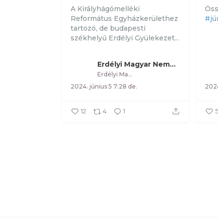
A Királyhágómelléki
Öss
Református Egyházkerülethez
#jú
tartozó, de budapesti
székhelyű Erdélyi Gyülekezet...
Erdélyi Magyar Nemzeti Tanács
Erdélyi Magyar Nemzeti Tanács
2024. június 5 7:28 de.
2024
12
4
1