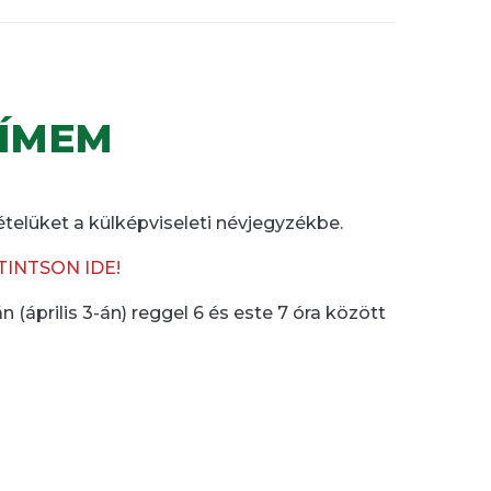
CÍMEM
ételüket a külképviseleti névjegyzékbe.
INTSON IDE!
(április 3-án) reggel 6 és este 7 óra között