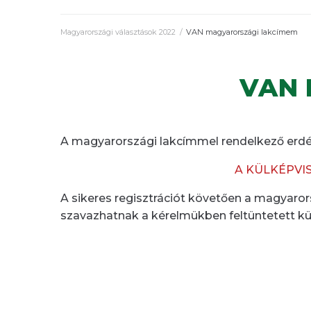
Magyarországi választások 2022
/
VAN magyarországi lakcímem
VAN 
A magyarországi lakcímmel rendelkező erd
A KÜLKÉPVI
A sikeres regisztrációt követően a magyarors
szavazhatnak a kérelmükben feltüntetett kü