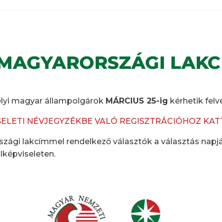
MAGYARORSZÁGI LAK
élyi magyar állampolgárok
MÁRCIUS 25-ig
kérhetik felv
SELETI NÉVJEGYZÉKBE VALÓ REGISZTRÁCIÓHOZ KATT
zági lakcímmel rendelkező választók a választás napján 
lképviseleten.